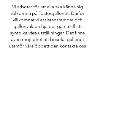
Vi arbetar för att alla ska känna sig
välkomna på Teatergalleriet. Därför
välkomnar vi assistanshundar och
gallerivakten hjälper gärna till att
syntolka våra utställningar. Det finns
även möjlighet att besöka galleriet
utanför våra öppettider, kontakta oss
då innan för att vi ska kunna skräddarsy
ditt besök.
Öppettider / Opening hours
Torsdag 12-19
Lördag, Fredag 12-16