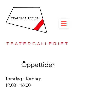
T E A T E R G A L L E R I E T
Öppettider
Torsdag - lördag:
12:00 - 16:00